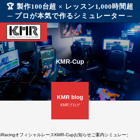
🏆 製作100台超 × レッスン1,000時間超
─ プロが本気で作るシミュレーター ─
KMR-Cup
KMR blog
KMRブログ
iRacingオフィシャルレース
KMR-Cup
お知らせ
ご案内
シミュレーター機