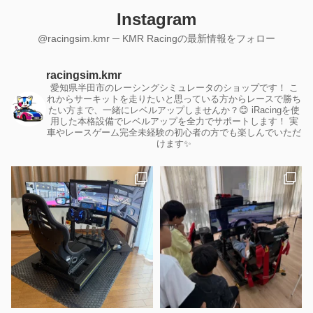
Instagram
@racingsim.kmr ─ KMR Racingの最新情報をフォロー
racingsim.kmr
愛知県半田市のレーシングシミュレータのショップです！
こ
れからサーキットを走りたいと思っている方からレースで勝ち
たい方まで、一緒にレベルアップしませんか？😊
iRacingを使
用した本格設備でレベルアップを全力でサポートします！
実
車やレースゲーム完全未経験の初心者の方でも楽しんでいただ
けます✨