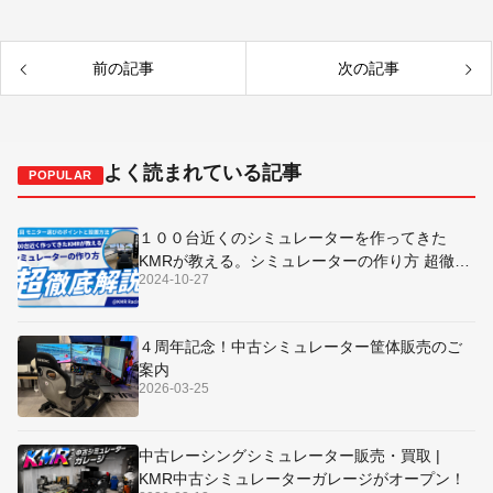
前の記事
次の記事
よく読まれている記事
POPULAR
１００台近くのシミュレーターを作ってきた
KMRが教える。シミュレーターの作り方 超徹底
2024-10-27
解説～第１回 モニター選びのポイントと設置方
法～
４周年記念！中古シミュレーター筐体販売のご
案内
2026-03-25
中古レーシングシミュレーター販売・買取 |
KMR中古シミュレーターガレージがオープン！