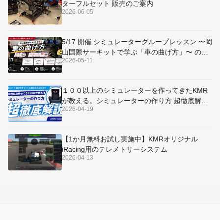
ターフルセット 販売のご案内
2026-06-05
5/17 開催 シミュレーターグループレッスン 〜岡
山国際サーキットで学ぶ「車の曲げ方」〜 のご
2026-05-11
案内
１００以上のシミュレーターを作ってきたKMR
が教える。シミュレーターの作り方 超徹底解説
2026-04-19
～シート選びのポイントと組み立て方のコツ～
【1か月無料お試し実施中】KMRオリジナル
iRacing用のテレメトリーシステム
2026-04-13