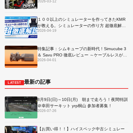
2026-03-12
１００以上のシミュレーターを作ってきたKMR
が教える。シミュレーターの作り方 超徹底解説
2026-04-19
～シート選びのポイントと組み立て方のコツ～
特集記事：シムキューブの新時代！Simucube 3
＆ Savu PRO 徹底レビュー ～ケーブルレスが生
2026-04-01
む究極の没入感～
最新の記事
LATEST
8月9日(日)～10日(月) 朝まで走ろう！夜間特訓
＠幸田サーキット yrp桐山 参加者募集！
2026-07-26
【お買い得！！】ハイスペック中古シミュレー