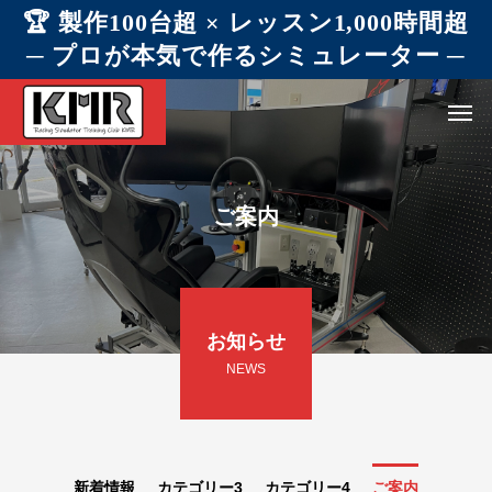
🏆 製作100台超 × レッスン1,000時間超
─ プロが本気で作るシミュレーター ─
ご案内
お知らせ
NEWS
新着情報
カテゴリー3
カテゴリー4
ご案内