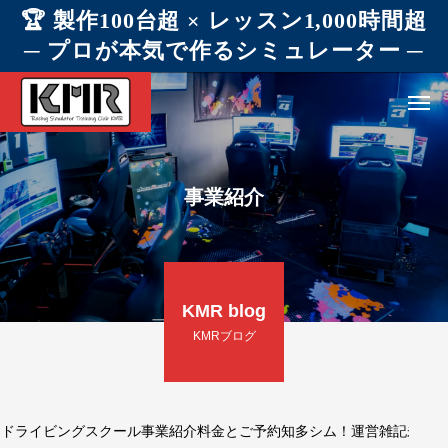
🏆 製作100台超 × レッスン1,000時間超
─ プロが本気で作るシミュレーター ─
事業紹介
KMR blog
KMRブログ
ドライビングスクール
事業紹介
料金とご予約
知多シム！
運営
雑記
未分