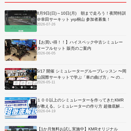
8月9日(日)～10日(月) 朝まで走ろう！夜間特訓
＠幸田サーキット yrp桐山 参加者募集！
2026-07-26
【お買い得！！】ハイスペック中古シミュレー
ターフルセット 販売のご案内
2026-06-05
5/17 開催 シミュレーターグループレッスン 〜岡
山国際サーキットで学ぶ「車の曲げ方」〜 のご
2026-05-11
案内
１００以上のシミュレーターを作ってきたKMR
が教える。シミュレーターの作り方 超徹底解説
2026-04-19
～シート選びのポイントと組み立て方のコツ～
【1か月無料お試し実施中】KMRオリジナル