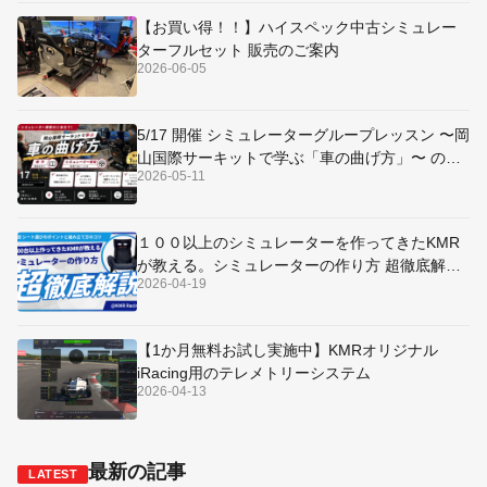
【お買い得！！】ハイスペック中古シミュレー
ターフルセット 販売のご案内
2026-06-05
5/17 開催 シミュレーターグループレッスン 〜岡
山国際サーキットで学ぶ「車の曲げ方」〜 のご
2026-05-11
案内
１００以上のシミュレーターを作ってきたKMR
が教える。シミュレーターの作り方 超徹底解説
2026-04-19
～シート選びのポイントと組み立て方のコツ～
【1か月無料お試し実施中】KMRオリジナル
iRacing用のテレメトリーシステム
2026-04-13
最新の記事
LATEST