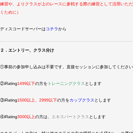
練習や、よりクラスが上のレースに参戦する際の練習として活用いただ
くために）
ディスコードサーバーは
コチラ
から
２．エントリー、クラス分け
①事前の参加申し込みは不要です。直接セッションに参加してください
②iRating
1499以下
の方を
トレーニングクラス
とします
③iRating
1500以上、2999以下
の方を
カップクラス
とします
④iRating
3000以上
の方は、
エキスパートクラス
とします