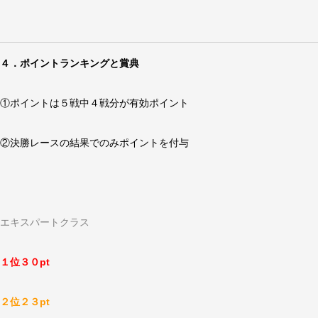
４．ポイントランキングと賞典
①ポイントは５戦中４戦分が有効ポイント
②決勝レースの結果でのみポイントを付与
エキスパートクラス
１位３０pt
２位２３pt