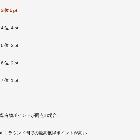
３位５pt
４位 ４pt
５位 ３pt
６位 ２pt
７位 １pt
③有効ポイントが同点の場合、
a.１ラウンド間での最高獲得ポイントが高い