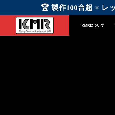
🏆 製作100台超 ×
KMRについて